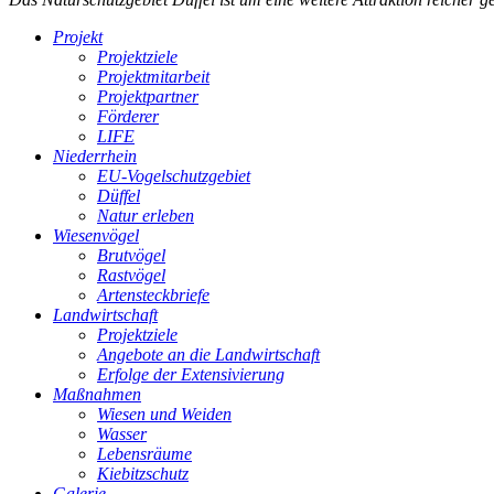
Projekt
Projektziele
Projektmitarbeit
Projektpartner
Förderer
LIFE
Niederrhein
EU-Vogelschutzgebiet
Düffel
Natur erleben
Wiesenvögel
Brutvögel
Rastvögel
Artensteckbriefe
Landwirtschaft
Projektziele
Angebote an die Landwirtschaft
Erfolge der Extensivierung
Maßnahmen
Wiesen und Weiden
Wasser
Lebensräume
Kiebitzschutz
Galerie