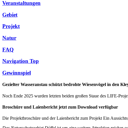
Veranstaltungen
Gebiet
Projekt
Natur
FAQ
Navigation Top
Gewinnspiel
Gezielter Wasseranstau schützt bedrohte Wiesenvögel in den Kle
Noch Ende 2025 wurden letzten beiden großen Staue des LIFE-Projekte
Broschüre und Laienbericht jetzt zum Download verfügbar
Die Projektbroschüre und der Laienbericht zum Projekt
Ein Aussichts
Das Naturschutzgebiet Düffel ist um eine weitere Attraktion reicher g