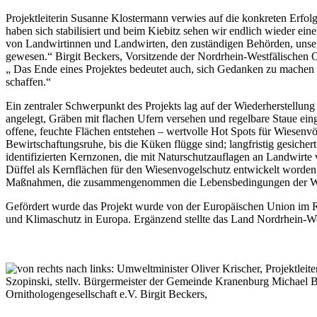
Projektleiterin Susanne Klostermann verwies auf die konkreten Erfolg
haben sich stabilisiert und beim Kiebitz sehen wir endlich wieder ein
von Landwirtinnen und Landwirten, den zuständigen Behörden, uns
gewesen.“ Birgit Beckers, Vorsitzende der Nordrhein-Westfälischen Or
„ Das Ende eines Projektes bedeutet auch, sich Gedanken zu machen 
schaffen.“
Ein zentraler Schwerpunkt des Projekts lag auf der Wiederherstellu
angelegt, Gräben mit flachen Ufern versehen und regelbare Staue ein
offene, feuchte Flächen entstehen – wertvolle Hot Spots für Wiesenvö
Bewirtschaftungsruhe, bis die Küken flügge sind; langfristig gesic
identifizierten Kernzonen, die mit Naturschutzauflagen an Landwirte
Düffel als Kernflächen für den Wiesenvogelschutz entwickelt worden
Maßnahmen, die zusammengenommen die Lebensbedingungen der Wie
Gefördert wurde das Projekt wurde von der Europäischen Union im
und Klimaschutz in Europa. Ergänzend stellte das Land Nordrhein-Wes