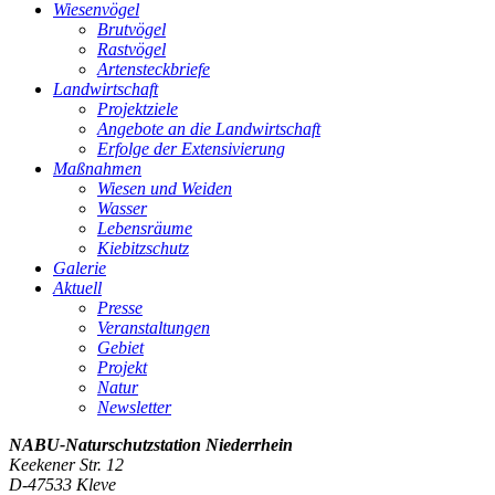
Wiesenvögel
Brutvögel
Rastvögel
Artensteckbriefe
Landwirtschaft
Projektziele
Angebote an die Landwirtschaft
Erfolge der Extensivierung
Maßnahmen
Wiesen und Weiden
Wasser
Lebensräume
Kiebitzschutz
Galerie
Aktuell
Presse
Veranstaltungen
Gebiet
Projekt
Natur
Newsletter
NABU-Naturschutzstation
Niederrhein
Keekener Str. 12
D-47533 Kleve