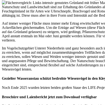
Naturschutz und Landwirtschaft sind zur Erhaltung des Grünlandes 
Feuchtgrünland ist für Arten wie Uferschnepfe, Brachvogel und Rots
abhängig ist. Diese muss aber in ihrer Form und Intensität auf die B
Auf immer weniger Fläche muss immer mehr Ertrag erwirtschaftet wer
Ackerflächen gleichermaßen. Um die Erträge auf Wiesen (diese Fläc
auf das Grünland gelassen) zu steigern, wird gedüngt, Pflanzenschutz
April anstatt erstmals im Mai oder Juni gemäht werden können. Für v
verlieren.
Im Vogelschutzgebiet Unterer Niederrhein und ganz besonders auch in 
zu erreichen, wenn auf möglichst zusammenhängenden Teilflächen d
zu erreichen, sollen Wiesen und Weiden weniger intensiv genutzt und 
und angepassten Pflege und Bewirtschaftung. Der Naturschutz braucht
eingerichtet sind, entsprechend flexibel auf solche Anforderungen zu 
Wiesenvögel leisten.
Gezielter Wasseranstau schützt bedrohte Wiesenvögel in den Kle
Noch Ende 2025 wurden letzten beiden großen Staue des LIFE-Projekte
Broschüre und Laienbericht jetzt zum Download verfügbar