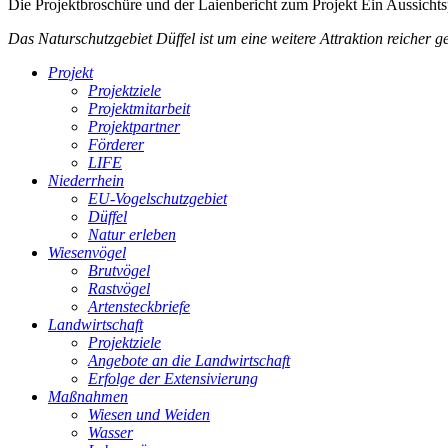
Die Projektbroschüre und der Laienbericht zum Projekt
Ein Aussichts
Das Naturschutzgebiet Düffel ist um eine weitere Attraktion reicher g
Projekt
Projektziele
Projektmitarbeit
Projektpartner
Förderer
LIFE
Niederrhein
EU-Vogelschutzgebiet
Düffel
Natur erleben
Wiesenvögel
Brutvögel
Rastvögel
Artensteckbriefe
Landwirtschaft
Projektziele
Angebote an die Landwirtschaft
Erfolge der Extensivierung
Maßnahmen
Wiesen und Weiden
Wasser