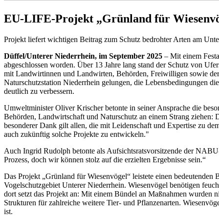
EU-LIFE-Projekt „Grünland für Wiesenvög
Projekt liefert wichtigen Beitrag zum Schutz bedrohter Arten am Unt
Düffel/Unterer Niederrhein, im September 2025
– Mit einem Festa
abgeschlossen worden. Über 13 Jahre lang stand der Schutz von Uf
mit Landwirtinnen und Landwirten, Behörden, Freiwilligen sowie 
Naturschutzstation Niederrhein gelungen, die Lebensbedingungen die
deutlich zu verbessern.
Umweltminister Oliver Krischer betonte in seiner Ansprache die beso
Behörden, Landwirtschaft und Naturschutz an einem Strang ziehen: D
besonderer Dank gilt allen, die mit Leidenschaft und Expertise zu d
auch zukünftig solche Projekte zu entwickeln."
Auch Ingrid Rudolph betonte als Aufsichtsratsvorsitzende der NABU-
Prozess, doch wir können stolz auf die erzielten Ergebnisse sein.“
Das Projekt „Grünland für Wiesenvögel“ leistete einen bedeutenden 
Vogelschutzgebiet Unterer Niederrhein. Wiesenvögel benötigen feuch
dort setzt das Projekt an: Mit einem Bündel an Maßnahmen wurden ni
Strukturen für zahlreiche weitere Tier- und Pflanzenarten. Wiesenvög
ist.