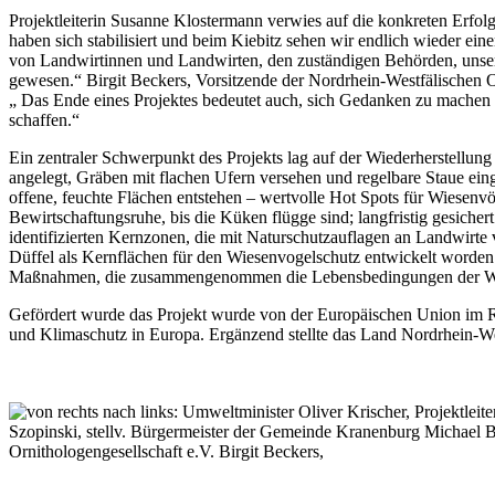
Projektleiterin Susanne Klostermann verwies auf die konkreten Erfolg
haben sich stabilisiert und beim Kiebitz sehen wir endlich wieder ein
von Landwirtinnen und Landwirten, den zuständigen Behörden, uns
gewesen.“ Birgit Beckers, Vorsitzende der Nordrhein-Westfälischen Or
„ Das Ende eines Projektes bedeutet auch, sich Gedanken zu machen 
schaffen.“
Ein zentraler Schwerpunkt des Projekts lag auf der Wiederherstellu
angelegt, Gräben mit flachen Ufern versehen und regelbare Staue ein
offene, feuchte Flächen entstehen – wertvolle Hot Spots für Wiesenvö
Bewirtschaftungsruhe, bis die Küken flügge sind; langfristig gesic
identifizierten Kernzonen, die mit Naturschutzauflagen an Landwirte
Düffel als Kernflächen für den Wiesenvogelschutz entwickelt worden
Maßnahmen, die zusammengenommen die Lebensbedingungen der Wie
Gefördert wurde das Projekt wurde von der Europäischen Union im
und Klimaschutz in Europa. Ergänzend stellte das Land Nordrhein-Wes