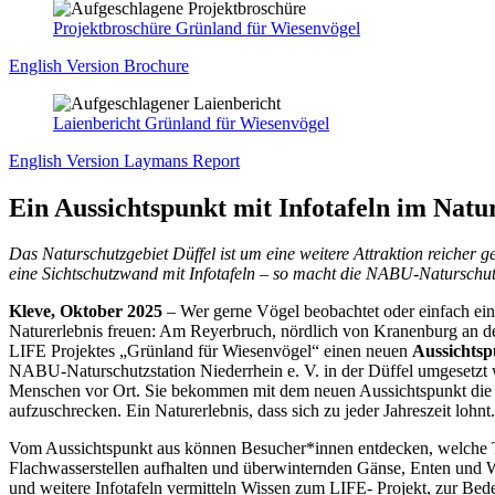
Projektbroschüre Grünland für Wiesenvögel
English Version Brochure
Laienbericht Grünland für Wiesenvögel
English Version Laymans Report
Ein Aussichtspunkt mit Infotafeln im Natur
Das Naturschutzgebiet Düffel ist um eine weitere Attraktion reicher 
eine Sichtschutzwand mit Infotafeln – so macht die NABU-Naturschutz
Kleve, Oktober 2025
– Wer gerne Vögel beobachtet oder einfach einm
Naturerlebnis freuen: Am Reyerbruch, nördlich von Kranenburg an d
LIFE Projektes „Grünland für Wiesenvögel“ einen neuen
Aussichtsp
NABU-Naturschutzstation Niederrhein e. V. in der Düffel umgesetzt w
Menschen vor Ort. Sie bekommen mit dem neuen Aussichtspunkt die M
aufzuschrecken. Ein Naturerlebnis, dass sich zu jeder Jahreszeit lohnt.
Vom Aussichtspunkt aus können Besucher*innen entdecken, welche Tie
Flachwasserstellen aufhalten und überwinternden Gänse, Enten und Wa
und weitere Infotafeln vermitteln Wissen zum LIFE- Projekt, zur Bed