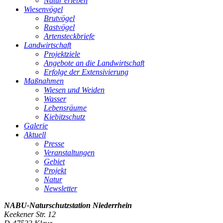
Natur erleben
Wiesenvögel
Brutvögel
Rastvögel
Artensteckbriefe
Landwirtschaft
Projektziele
Angebote an die Landwirtschaft
Erfolge der Extensivierung
Maßnahmen
Wiesen und Weiden
Wasser
Lebensräume
Kiebitzschutz
Galerie
Aktuell
Presse
Veranstaltungen
Gebiet
Projekt
Natur
Newsletter
NABU-Naturschutzstation
Niederrhein
Keekener Str. 12