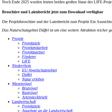
Noch Ende 2025 wurden letzten beiden großen Staue des LIFE-Projekte
Broschüre und Laienbericht jetzt zum Download verfügbar
Die Projektbroschüre und der Laienbericht zum Projekt
Ein Aussichts
Das Naturschutzgebiet Düffel ist um eine weitere Attraktion reicher g
Projekt
Projektziele
Projektmitarbeit
Projektpartner
Förderer
LIFE
Niederrhein
EU-Vogelschutzgebiet
Düffel
Natur erleben
Wiesenvögel
Brutvögel
Rastvögel
Artensteckbriefe
Landwirtschaft
Projektziele
Angebote an die Landwirtschaft