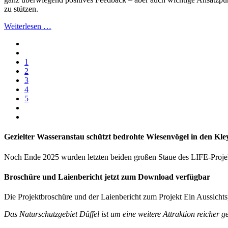
zu stützen.
Weiterlesen …
1
2
3
4
5
Gezielter Wasseranstau schützt bedrohte Wiesenvögel in den Kle
Noch Ende 2025 wurden letzten beiden großen Staue des LIFE-Projekte
Broschüre und Laienbericht jetzt zum Download verfügbar
Die Projektbroschüre und der Laienbericht zum Projekt
Ein Aussichts
Das Naturschutzgebiet Düffel ist um eine weitere Attraktion reicher g