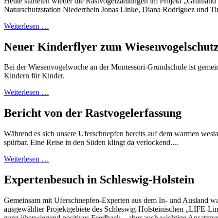
Heute starteten wieder die Rastvogelzählungen im Projekt „Grünland
Naturschutzstation Niederrhein Jonas Linke, Diana Rodriguez und Ti
Weiterlesen …
Neuer Kinderflyer zum Wiesenvogelschut
Bei der Wiesenvogelwoche an der Montessori-Grundschule ist gemein
Kindern für Kinder.
Weiterlesen …
Bericht von der Rastvogelerfassung
Während es sich unsere Uferschnepfen bereits auf dem warmen westafri
spürbar. Eine Reise in den Süden klingt da verlockend....
Weiterlesen …
Expertenbesuch in Schleswig-Holstein
Gemeinsam mit Uferschnepfen-Experten aus dem In- und Ausland war
ausgewählter Projektgebiete des Schleswig-Holsteinischen „LIFE-Lim
ganz überwiegend positives Feedback – aber auch wichtige Ansatzpun