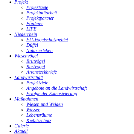
Projekt
Projektziele
Projektmitarbeit
Projektpartner
Förderer
LIFE
Niederrhein
EU-Vogelschutzgebiet
Düffel
Natur erleben
Wiesenvögel
Brutvögel
Rastvögel
Artensteckbriefe
Landwirtschaft
Projektziele
Angebote an die Landwirtschaft
Erfolge der Extensivierung
Maßnahmen
Wiesen und Weiden
Wasser
Lebensräume
Kiebitzschutz
Galerie
Aktuell