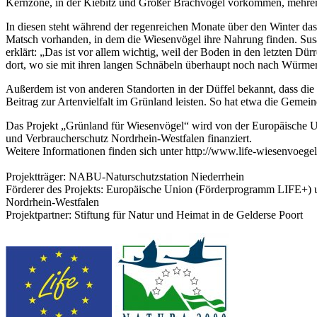
Kernzone, in der Kiebitz und Großer Brachvogel vorkommen, mehrer
In diesen steht während der regenreichen Monate über den Winter da
Matsch vorhanden, in dem die Wiesenvögel ihre Nahrung finden. Susa
erklärt: „Das ist vor allem wichtig, weil der Boden in den letzten D
dort, wo sie mit ihren langen Schnäbeln überhaupt noch nach Würme
Außerdem ist von anderen Standorten in der Düffel bekannt, dass di
Beitrag zur Artenvielfalt im Grünland leisten. So hat etwa die Geme
Das Projekt „Grünland für Wiesenvögel“ wird von der Europäische 
und Verbraucherschutz Nordrhein-Westfalen finanziert.
Weitere Informationen finden sich unter http://www.life-wiesenvoegel
Projektträger: NABU-Naturschutzstation Niederrhein
Förderer des Projekts: Europäische Union (Förderprogramm LIFE+) u
Nordrhein-Westfalen
Projektpartner: Stiftung für Natur und Heimat in de Gelderse Poort